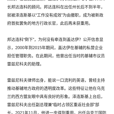
长邦达连科的顾问。邦达连科在出任州长后不到半年，
就被泽连斯基以“工作没有成效”为由撤职，成为被新政
府首批罢免的地方行政长官，此后再未获重用。
邦达连科“倒下”，为何没有牵连到盖达伊？公开信息显
示，2000年到2015年期间，盖达伊在基辅的私营企业
担任管理职务。在此期间，他曾出任当时的基辅市议员
雷兹尼科夫的助理。
雷兹尼科夫律师出身，能说一口流利的英语，曾经主持
推动基辅地方政府的透明度改革。这些特征让他在乌克
兰的西方盟友眼中具有良好的形象。泽连斯基上台后，
雷兹尼科夫出任副总理兼“临时占领区重返社会部”部
长。2021年11月，他进一步得到重用，出任乌克兰国防