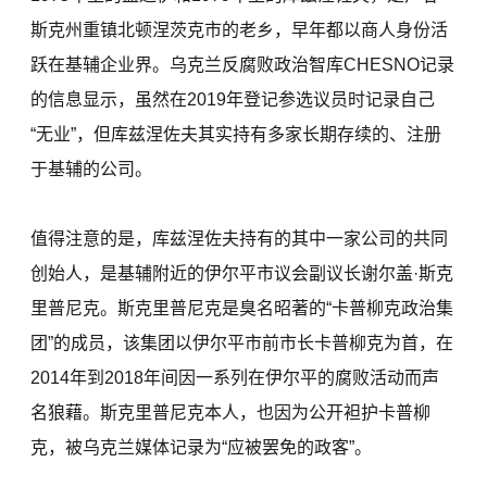
斯克州重镇北顿涅茨克市的老乡，早年都以商人身份活
跃在基辅企业界。乌克兰反腐败政治智库CHESNO记录
的信息显示，虽然在2019年登记参选议员时记录自己
“无业”，但库兹涅佐夫其实持有多家长期存续的、注册
于基辅的公司。
值得注意的是，库兹涅佐夫持有的其中一家公司的共同
创始人，是基辅附近的伊尔平市议会副议长谢尔盖·斯克
里普尼克。斯克里普尼克是臭名昭著的“卡普柳克政治集
团”的成员，该集团以伊尔平市前市长卡普柳克为首，在
2014年到2018年间因一系列在伊尔平的腐败活动而声
名狼藉。斯克里普尼克本人，也因为公开袒护卡普柳
克，被乌克兰媒体记录为“应被罢免的政客”。