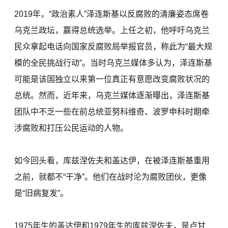
2019年，“政治素人”泽连斯基以反腐败的清廉姿态席卷
乌克兰政坛，赢得总统选举。上任之初，他呼吁乌克兰
民众拿起电话向国家反腐败局举报官员，称此为“最大规
模的全民挑战行动”。当时乌克兰媒体多认为，泽连斯基
可能是该国独立以来第一位真正有意愿改变腐败状况的
总统。然而，近年来，乌克兰媒体逐渐曝出，泽连斯基
团队中不乏一些在前总统亚努科维奇、波罗申科时期牵
涉腐败和打压公民运动的人物。
如今回头看，库兹涅佐夫和盖达伊，在被泽连斯基重用
之前，就都不“干净”。他们在战时沦为腐败团伙，更像
是“旧病复发”。
1975年生的盖达伊和1979年生的库兹涅佐夫，是卢甘