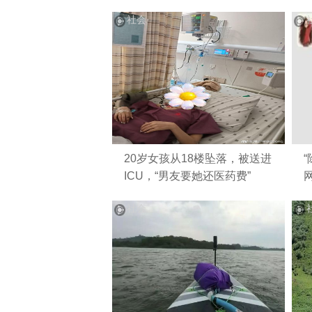
社会
20岁女孩从18楼坠落，被送进
ICU，“男友要她还医药费”
社会