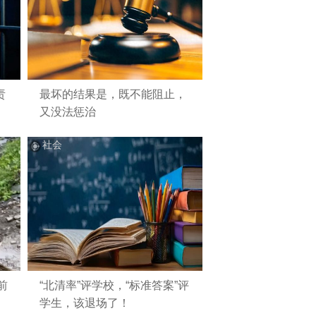
责
最坏的结果是，既不能阻止，
又没法惩治
社会
前
“北清率”评学校，“标准答案”评
学生，该退场了！