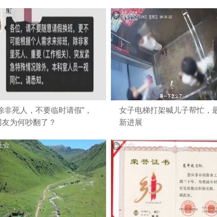
社会
社会
“除非死人，不要临时请假”，
女子电梯打架喊儿子帮忙，
网友为何吵翻了？
新进展
社会
社会