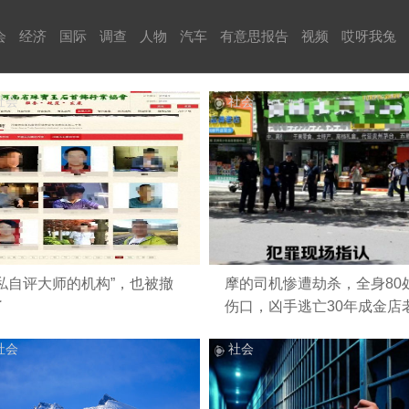
会
经济
国际
调查
人物
汽车
有意思报告
视频
哎呀我兔
社会
社会
“私自评大师的机构”，也被撤
摩的司机惨遭劫杀，全身80
了
伤口，凶手逃亡30年成金店
板
社会
社会