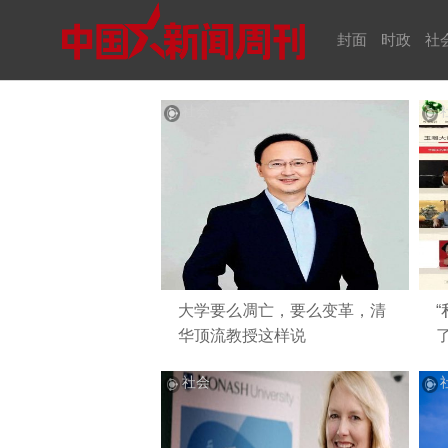
封面
时政
社
社会
大学要么凋亡，要么变革，清
华顶流教授这样说
社会