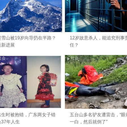
爬雪山被19岁向导扔在半路？
12岁故意杀人，能追究刑事
最新进展
任？
社会
社会
出生时被抱错，广东两女子错
五台山多名驴友遭雷击，“眼
换37年人生
一白，然后就倒了”