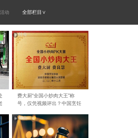
活动
全部栏目∨
社会
处
费大厨“全国小炒肉大王”称
老
号，仅凭视频评出？中国烹饪
协会回应
社会