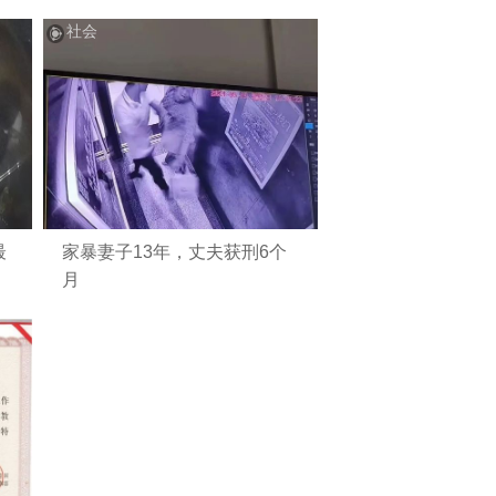
社会
最
家暴妻子13年，丈夫获刑6个
月