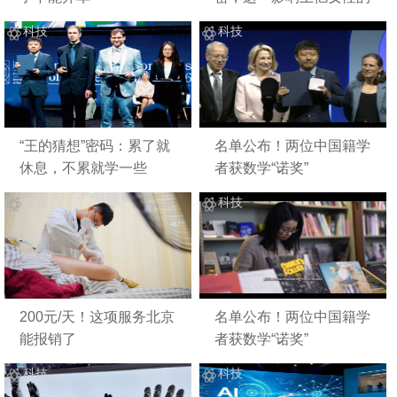
病更名了
科技
科技
“王的猜想”密码：累了就
名单公布！两位中国籍学
休息，不累就学一些
者获数学“诺奖”
科技
科技
200元/天！这项服务北京
名单公布！两位中国籍学
能报销了
者获数学“诺奖”
科技
科技