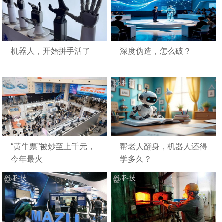
机器人，开始拼手活了
深度伪造，怎么破？
科技
科技
“黄牛票”被炒至上千元，
帮老人翻身，机器人还得
今年最火
学多久？
科技
科技