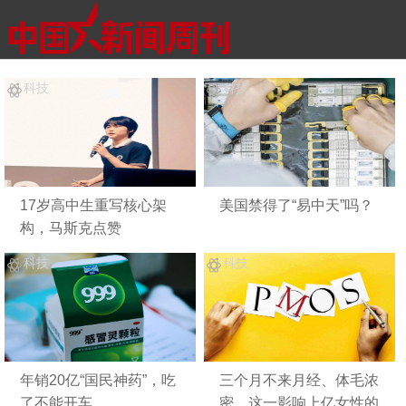
科技
科技
17岁高中生重写核心架
美国禁得了“易中天”吗？
构，马斯克点赞
科技
科技
年销20亿“国民神药”，吃
三个月不来月经、体毛浓
了不能开车
密，这一影响上亿女性的