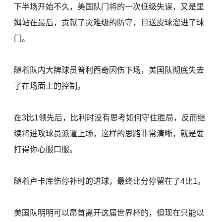
下半场开始不久，美国队门将的一次低级失误，又是里
姆站在最后，贡献了灾难级的防守，目送皮球溜进了球
门。
随着队内大牌球员普利西奇因伤下场，美国队彻底失去
了在场面上的控制。
在3比1领先后，比利时没有思考如何守住胜局，反而继
续将进攻球员派遣上场，这样的思路非常清晰，就是要
打得你心服口服。
随着卢卡库伤停补时的进球，最终比分停留在了4比1。
美国队明明可以昂首离开这届世界杯的，但现在只能以