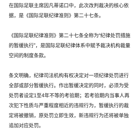
在国际足联主席因凡蒂诺口中，此次改判裁决的核心依
据，是《国际足联纪律准则》第二十七条。
《国际足联纪律准则》第二十七条全称为“纪律处罚措施
的暂缓执行”，是国际足联纪律体系中赋予裁决机构裁量
空间的制度条款。
条文明确，纪律司法机构有权决定对一项纪律处罚进行
全部或部分暂缓执行。作出暂缓决定的同时，必须为受
处罚者设定1至4年不等的考验期；若考验期内当事人再
次犯下性质与严重程度相近的违规行为，暂缓执行的裁
定将被撤销，原处罚立即生效，新违规行为还将被单独
追加对应处罚。