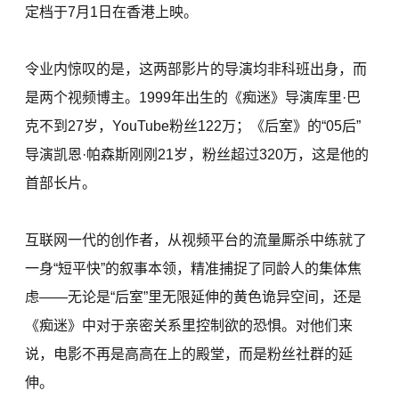
定档于7月1日在香港上映。
令业内惊叹的是，这两部影片的导演均非科班出身，而
是两个视频博主。1999年出生的《痴迷》导演库里·巴
克不到27岁，YouTube粉丝122万；《后室》的“05后”
导演凯恩·帕森斯刚刚21岁，粉丝超过320万，这是他的
首部长片。
互联网一代的创作者，从视频平台的流量厮杀中练就了
一身“短平快”的叙事本领，精准捕捉了同龄人的集体焦
虑——无论是“后室”里无限延伸的黄色诡异空间，还是
《痴迷》中对于亲密关系里控制欲的恐惧。对他们来
说，电影不再是高高在上的殿堂，而是粉丝社群的延
伸。