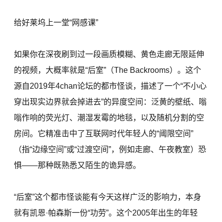
给好莱坞上一堂“网感课”
如果你在深夜刷到过一段画质模糊、黄色走廊无限延伸
的视频，大概率就是“后室”（The Backrooms）。这个
源自2019年4chan论坛的都市怪谈，描述了一个“不小心
穿出现实边界就会掉进去”的异度空间：泛黄的壁纸、嗡
嗡作响的荧光灯、潮湿发霉的地毯，以及随机分割的空
房间。它精准击中了互联网时代年轻人的“阈限空间”
（指“边缘空间”或“过渡空间”，例如走廊、午夜教室）恐
惧——那种既熟悉又陌生的诡异感。
“后室”这个都市怪谈能有今天这样广泛的影响力，本身
就有凯恩·帕森斯一份“功劳”。这个2005年出生的年轻