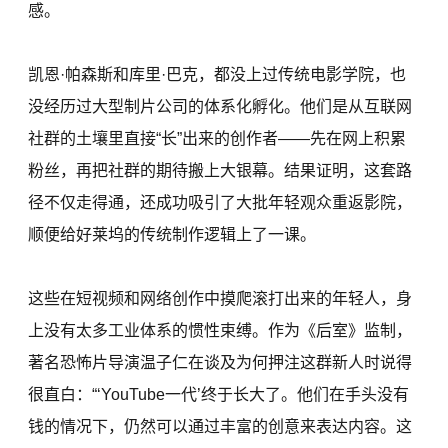
感。
凯恩·帕森斯和库里·巴克，都没上过传统电影学院，也
没经历过大型制片公司的体系化孵化。他们是从互联网
社群的土壤里直接“长”出来的创作者——先在网上积累
粉丝，再把社群的期待搬上大银幕。结果证明，这套路
径不仅走得通，还成功吸引了大批年轻观众重返影院，
顺便给好莱坞的传统制作逻辑上了一课。
这些在短视频和网络创作中摸爬滚打出来的年轻人，身
上没有太多工业体系的惯性束缚。作为《后室》监制，
著名恐怖片导演温子仁在谈及为何押注这群新人时说得
很直白：“‘YouTube一代’终于长大了。他们在手头没有
钱的情况下，仍然可以通过丰富的创意来表达内容。这