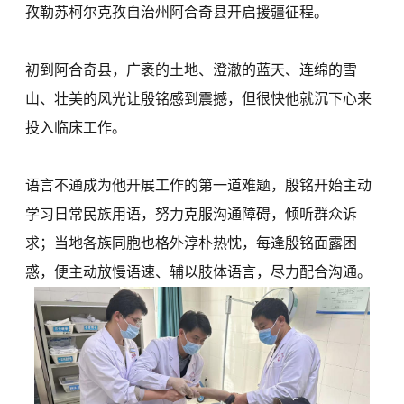
孜勒苏柯尔克孜自治州阿合奇县开启援疆征程。
初到阿合奇县，广袤的土地、澄澈的蓝天、连绵的雪
山、壮美的风光让殷铭感到震撼，但很快他就沉下心来
投入临床工作。
语言不通成为他开展工作的第一道难题，殷铭开始主动
学习日常民族用语，努力克服沟通障碍，倾听群众诉
求；当地各族同胞也格外淳朴热忱，每逢殷铭面露困
惑，便主动放慢语速、辅以肢体语言，尽力配合沟通。