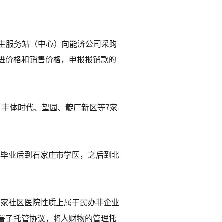
卫生服务站（中心）向能济公司采购
进价格和销售价格，申报报销款的
、丰体时代、望园、靛厂新区等7家
中毕业后到石家庄市学医，之后到北
8家社区医院性质上属于民办非企业
署了托管协议，将人财物的管理托