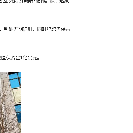
辉已因涉嫌犯诈骗罪被抓。除了这家
骗罪，判处无期徒刑，同时犯职务侵占
医保资金1亿余元。