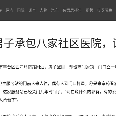
会
经济
国际
调查
人物
汽车
有意思报告
视频
哎呀我兔
男子承包八家社区医院，
市丰台区西四环南路附近，牌子醒目，却玻璃门紧锁，门口立一
社区卫生服务站的门前人来人往，偶有人到门口打量，称是来拿药
，这家服务站已经关门几年时间了，“现在说什么的都有，有的
人承包了”。