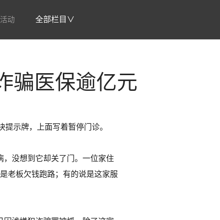
活动
全部栏目∨
诈骗医保逾亿元
块提示牌，上面写着暂停门诊。
看病，没想到它却关了门。一位家住
说是老板欠钱跑路；有的说是这家服