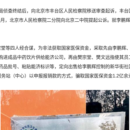
局侦查终结后，向北京市丰台区人民检察院移送审查起诉，丰台
10月，北京市人民检察院二分院向北京二中院提起公诉。就李鹏
、樊宗堂等四人经合谋，为非法获取国家医保资金，采取先由李鹏
购进成品中药饮片供给能济公司，再由樊宗堂、樊文远指使其员
药品批号、粘贴能济标识等，定向出售给李鹏辉控制的新华街社
务站（中心）以申报报销款的方式，骗取国家医保资金1.2亿余