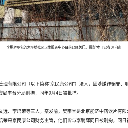
李鹏辉承包的太平桥社区卫生服务中心目前已经关门。摄影/本刊记者 刘向南
管理有限公司（以下简称“京民康公司”）法人，因涉嫌诈骗罪、
公安局丰台分局刑拘，同年9月4日被批捕。
文远、李培荣等三人。案发前，樊宗堂是北京能济中药饮片有限公
培荣是京民康公司财务主管，他们皆与李鹏辉同日被刑拘，同日