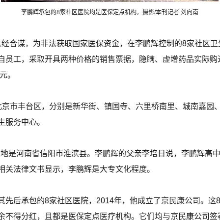
李鹏辉承包的8家社区医院均是医保定点机构。摄影/本刊记者 刘向南
等四人经合谋，为非法获取国家医保资金，在李鹏辉控制的8家社区
自员工，采取开具两种价格的销售票据，隐瞒、虚增药品实际购
万元。
北京市丰台区，分别是新华街、镇国寺、六里桥南里、城南嘉园
生服务中心。
所在地是河南省信阳市淮滨县。李鹏辉的父亲李培日说，李鹏辉高
相关法律文书显示，李鹏辉是大专文化程度。
先后承包的8家社区医院，2014年，他成立了京民康公司。这
余不得分红，且都是医保定点医疗机构。它们均与京民康公司签