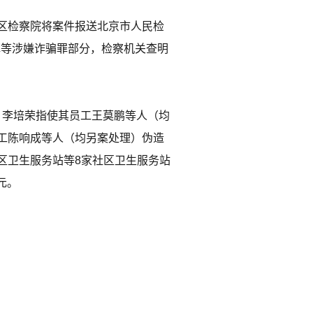
区检察院将案件报送北京市人民检
辉等涉嫌诈骗罪部分，检察机关查明
辉、李培荣指使其员工王莫鹏等人（均
工陈响成等人（均另案处理）伪造
区卫生服务站等8家社区卫生服务站
元。