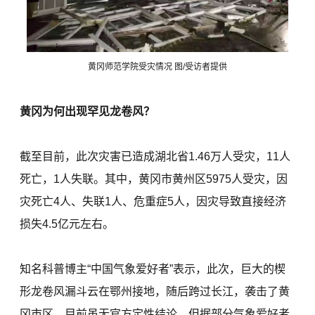
黄冈师范学院受灾情况 图/受访者提供
黄冈为何出现罕见龙卷风？
截至目前，此次灾害已造成湖北省1.46万人受灾，11人
死亡，1人失联。其中，黄冈市黄州区5975人受灾，因
灾死亡4人、失联1人、危重症5人，因灾导致直接经济
损失4.5亿元左右。
知名科普博主“中国气象爱好者”表示，此次，巨大的楔
形龙卷风漏斗云在鄂州接地，随后跨过长江，袭击了黄
冈市区。目前虽无官方定性结论，但据部分气象爱好者