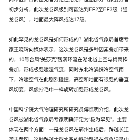
初步分析，此次龙卷风级别可能达到EF2至EF3级（强
龙卷风），地面最大阵风或达17级。
如此罕见的龙卷风是如何形成的？湖北省气象局首席专
家王晓玲向媒体表示，这次龙卷风是多种因素叠加带来
的，10号台风“美莎克”残涡环流在湖北省上空与梅雨锋
叠加，形成极强暖湿气流，同时东北冷涡携冷空气南
下，冷暖空气在此剧烈碰撞，高空和地面有很强的垂直
风切变，风像拧毛巾一样旋转加强形成龙卷风。
中国科学院大气物理研究所研究员傅慎明介绍，此次龙
卷风被湖北省气象局专家明确评定为“极为罕见”，主要
体现在两个方面：一是龙卷风在鄂州生成后，跨越长江
袭击黄冈。这种跨越大型水系的移动路径在气象记录中