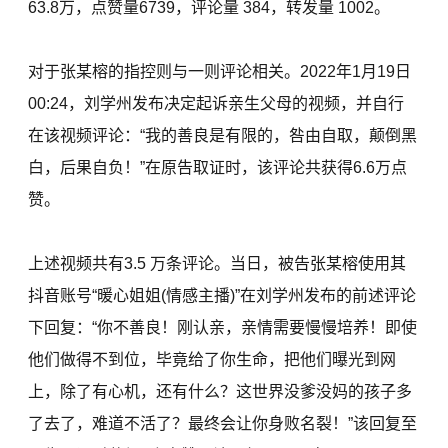
63.8万，点赞量6739，评论量 384，转发量 1002。
对于张某榕的指控则与一则评论相关。2022年1月19日
00:24，刘学州发布决定起诉亲生父母的视频，并自行
在该视频评论：“我的善良是有限的，咎由自取，颠倒黑
白，后果自负！”在原告取证时，该评论共获得6.6万点
赞。
上述视频共有3.5 万条评论。当日，被告张某榕使用其
抖音账号“暖心姐姐(情感主播)”在刘学州发布的前述评论
下回复：“你不善良！刚认亲，亲情需要慢慢培养！即使
他们做得不到位，毕竟给了你生命，把他们曝光到网
上，除了有心机，还有什么？这世界没爹没妈的孩子多
了去了，难道不活了？最终会让你身败名裂！”该回复至