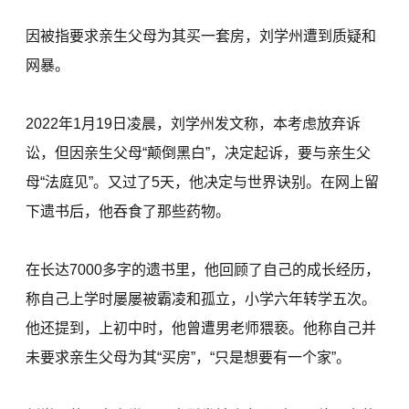
因被指要求亲生父母为其买一套房，刘学州遭到质疑和
网暴。
2022年1月19日凌晨，刘学州发文称，本考虑放弃诉
讼，但因亲生父母“颠倒黑白”，决定起诉，要与亲生父
母“法庭见”。又过了5天，他决定与世界诀别。在网上留
下遗书后，他吞食了那些药物。
在长达7000多字的遗书里，他回顾了自己的成长经历，
称自己上学时屡屡被霸凌和孤立，小学六年转学五次。
他还提到，上初中时，他曾遭男老师猥亵。他称自己并
未要求亲生父母为其“买房”，“只是想要有一个家”。