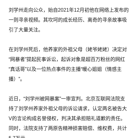
刘学州走向公众，始自2021年12月初他在网络上发布的
一则寻亲视频。其坎坷的成长经历、离奇的寻亲故事吸
引了大量关注。
在刘学州死后，他养家的外祖父母（姥爷姥姥）决定对
“网暴者”提起民事诉讼，起诉对象是超百万粉丝的网红
“真话哥”以及一位热点事件的主播“暖心姐姐（情感主
播）”。
近日，“刘学州被网暴案”一审宣判。北京互联网法院支
持了刘学州养家外祖父母的诉讼请求，认定两名被告大
V的言论构成名誉侵权，判决其承担赔礼道歉的责任。
同时，法院支持了两原告精神损害赔偿、维权费，共计