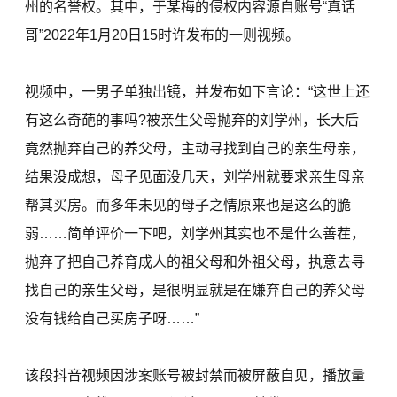
州的名誉权。其中，于某梅的侵权内容源自账号“真话
哥”2022年1月20日15时许发布的一则视频。
视频中，一男子单独出镜，并发布如下言论：“这世上还
有这么奇葩的事吗?被亲生父母抛弃的刘学州，长大后
竟然抛弃自己的养父母，主动寻找到自己的亲生母亲，
结果没成想，母子见面没几天，刘学州就要求亲生母亲
帮其买房。而多年未见的母子之情原来也是这么的脆
弱……简单评价一下吧，刘学州其实也不是什么善茬，
抛弃了把自己养育成人的祖父母和外祖父母，执意去寻
找自己的亲生父母，是很明显就是在嫌弃自己的养父母
没有钱给自己买房子呀……”
该段抖音视频因涉案账号被封禁而被屏蔽自见，播放量