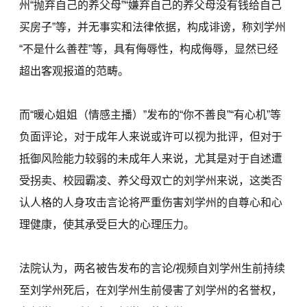
州“抛弃自己的养父母”“嫌弃自己的养父母没有钱给自己
买房子”等，并无事实和法律依据，构成诽谤，称刘学州
“不是什么善茬”等，具有侮辱性，构成侮辱，显然已经
超出客观报道的范畴。
而“暖心姐姐（情感主播）”发布的“你不善良”“有心机”等
负面评论，对于成年人来说或许可以视为批评，但对于
抵御风险能力较弱的未成年人来说，尤其是对于自述遭
受拐卖、校园霸凌、养父母双亡的刘学州来说，这类否
认人格的人身攻击言论将严重伤害刘学州的自尊心和心
理健康，使其承受巨大的心理压力。
法院认为，两名被告发布的言论/视频自刘学州生前持续
至刘学州死后，在刘学州生前侵害了刘学州的名誉权，