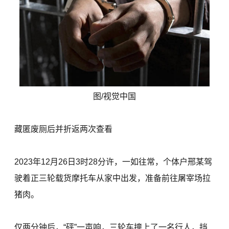
图/视觉中国
藏匿废厕后并折返两次查看
2023年12月26日3时28分许，一如往常，个体户邢某驾
驶着正三轮载货摩托车从家中出发，准备前往屠宰场拉
猪肉。
仅两分钟后，“砰”一声响，三轮车撞上了一名行人，挡