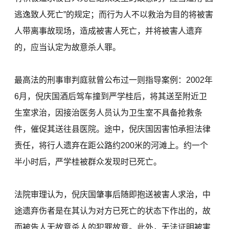
逃逸致人死亡”的规定；而行为人不以救治为目的将被害
人带离事故现场，造成被害人死亡，并将被害人遗弃
的，应当认定为故意杀人罪。
最高法的刑事审判庭就曾公布过一则指导案例：2002年
6月，倪庆国酒后驾车撞到严学桂后，将其送至附近卫
生室求治，因接治医务人员认为卫生室不具备抢救条
件，催促其送往县医院。途中，倪庆国因害怕承担法律
责任，将行人遗弃在距公路约200米的河滩上。约一个
半小时后，严学桂被群众发现时已死亡。
法院审理认为，倪庆国肇事后随即抱送被害人求治，中
途遗弃伤者是在其认为对方已死亡的状态下作出的，故
而被告人无故意杀人的犯罪故意。此外，无法证明被害