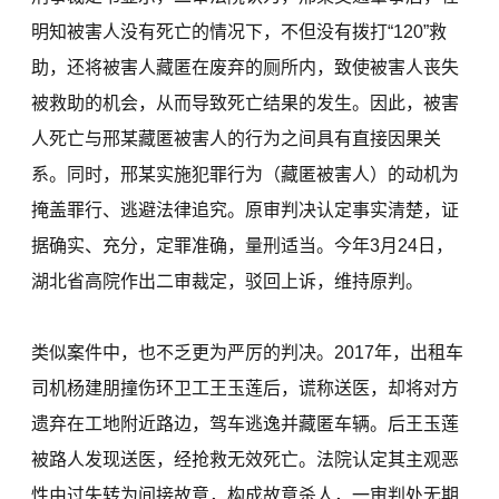
明知被害人没有死亡的情况下，不但没有拨打“120”救
助，还将被害人藏匿在废弃的厕所内，致使被害人丧失
被救助的机会，从而导致死亡结果的发生。因此，被害
人死亡与邢某藏匿被害人的行为之间具有直接因果关
系。同时，邢某实施犯罪行为（藏匿被害人）的动机为
掩盖罪行、逃避法律追究。原审判决认定事实清楚，证
据确实、充分，定罪准确，量刑适当。今年3月24日，
湖北省高院作出二审裁定，驳回上诉，维持原判。
类似案件中，也不乏更为严厉的判决。2017年，出租车
司机杨建朋撞伤环卫工王玉莲后，谎称送医，却将对方
遗弃在工地附近路边，驾车逃逸并藏匿车辆。后王玉莲
被路人发现送医，经抢救无效死亡。法院认定其主观恶
性由过失转为间接故意，构成故意杀人，一审判处无期