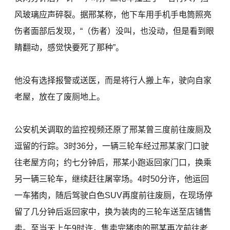
风玻璃应声碎裂。据邢某称，他下车用手机手电筒照亮
伤者面部后发现，“（伤者）没叫，也没动，但是看到眼
睛翻动，感觉快要死了那种”。
他没有选择报警或送医，而是将行人搬上车，驶向自家
老屋，放在了废厕地上。
公安机关调取的监控视频还原了邢某曾三度前往废厕及
逗留的行踪。3时36分，一辆三轮车经过邢某家门口驶
往老屋方向；约七分钟后，邢某小跑返回家门口，换乘
另一辆三轮车，继续赶往屠宰场。4时50分许，他运回
一车猪肉，随后驾驶白色SUV再度前往废厕，在现场停
留了几分钟后返回家中，换为装肉的三轮车送至店铺售
卖。至当天上午9时许，售卖完猪肉的邢某再次前往老