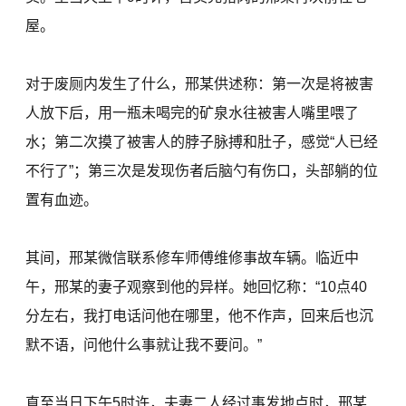
屋。
对于废厕内发生了什么，邢某供述称：第一次是将被害
人放下后，用一瓶未喝完的矿泉水往被害人嘴里喂了
水；第二次摸了被害人的脖子脉搏和肚子，感觉“人已经
不行了”；第三次是发现伤者后脑勺有伤口，头部躺的位
置有血迹。
其间，邢某微信联系修车师傅维修事故车辆。临近中
午，邢某的妻子观察到他的异样。她回忆称：“10点40
分左右，我打电话问他在哪里，他不作声，回来后也沉
默不语，问他什么事就让我不要问。”
直至当日下午5时许，夫妻二人经过事发地点时，邢某