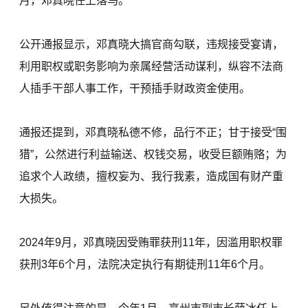
月，邓真晓任上落马。
公开通报显示，邓真晓大搞官商勾联，违规接受宴请，
利用职权或职务影响为亲属经营活动谋利，纵容不法商
人插手干部人事工作，干预插手财政资金使用。
通报还提到，邓真晓私德不修，品行不正；甘于接受“围
猎”，公然进行利益输送、权钱交易，收受巨额贿赂；为
追求个人政绩，擅权妄为、我行我素，造成国有财产重
大损失。
2024年9月，邓真晓因受贿罪获刑11年，因滥用职权罪
获刑3年6个月，法院决定执行有期徒刑11年6个月。