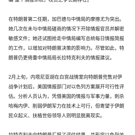
在特朗普第二任期，加巴德与中情局的摩擦尤为突出。
她几次在未与中情局磋商的情况下开除情报官员并解密
敏感文件；她还试图抢走中情局编写总统每日情报简报
的工作，以增加对特朗普决策的影响力。尽管如此，特
朗普仍更倚重中情局局长拉特克利夫的情报建议。
2月上旬，内塔尼亚胡在白宫战情室向特朗普兜售对伊
战争计划后，美国情报部门对以色列方案展开可行性评
估。分析人员认为，凭借美国的情报与军事力量，刺杀
哈梅内伊、削弱伊朗军力在技术上可行，但寄望于伊朗
民众起义、扶植世俗领导人则明显脱离现实。
拉特克利夫向特朗普汇报了评估结果，并形容以色列关