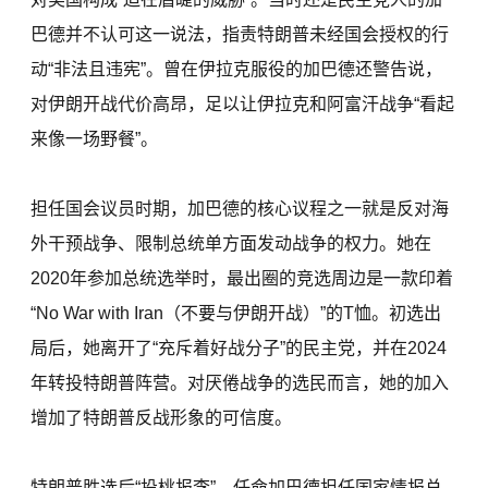
巴德并不认可这一说法，指责特朗普未经国会授权的行
动“非法且违宪”。曾在伊拉克服役的加巴德还警告说，
对伊朗开战代价高昂，足以让伊拉克和阿富汗战争“看起
来像一场野餐”。
担任国会议员时期，加巴德的核心议程之一就是反对海
外干预战争、限制总统单方面发动战争的权力。她在
2020年参加总统选举时，最出圈的竞选周边是一款印着
“No War with Iran（不要与伊朗开战）”的T恤。初选出
局后，她离开了“充斥着好战分子”的民主党，并在2024
年转投特朗普阵营。对厌倦战争的选民而言，她的加入
增加了特朗普反战形象的可信度。
特朗普胜选后“投桃报李”，任命加巴德担任国家情报总