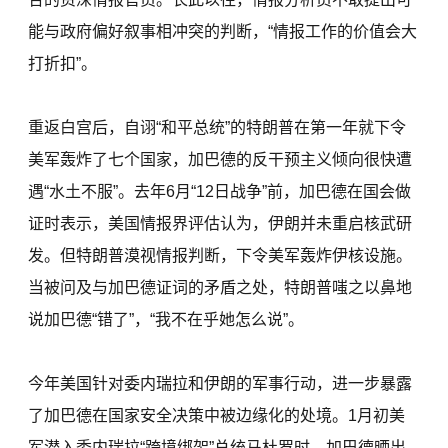
能与政府偏好叙事相冲突的判断，“情报工作的价值会大
打折扣”。
重返白宫后，自诩“和平总统”的特朗普在第一年就下令
美军轰炸了七个国家，加巴德的反干预主义倾向很快遭
遇“水土不服”。去年6月“12日战争”前，加巴德在国会做
证时表示，美国情报界评估认为，伊朗并未重启核武研
发。但特朗普漠视情报判断，下令美军轰炸伊核设施。
当被问及与加巴德证词的矛盾之处，特朗普嗤之以鼻地
说加巴德“错了”，“我不在乎她怎么说”。
今年美国针对委内瑞拉和伊朗的军事行动，进一步暴露
了加巴德在国家安全决策中被边缘化的处境。1月初美
军潜入委内瑞拉“跨境绑架”总统马杜罗时，加巴德晒出