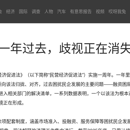
会
经济
国际
调查
人物
汽车
有意思报告
视频
哎呀我兔
一年过去，歧视正在消
经济促进法》（以下简称“民营经济促进法”）实施一周年。一年
逐渐向该法归拢、对齐，过去困扰民企发展的主要问题——融资困
进入相关部门的解决清单，一系列数据表明，一个以该法为根本
境正在形成。
0余项配套制度，涵盖市场准入、投融资、服务保障等困扰民企发