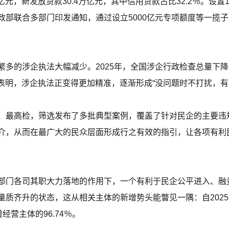
亿元，新发放贷款30.4万亿元，其中信用贷款占比32.2％。设
政部联合多部门印发通知，通过设立5000亿元专项额度等一揽
多的涉企执法大幅减少。2025年，全国涉企行政检查总量下降
字表明，涉企执法正变得更加精准，逐渐形成“没问题时不打扰，有
、最高检，筛选发布了多批典型案例，覆盖了针对民企的主要违
介，从而在最广大的民众层面形成行之有效的指引，让各项有利民
部门各司其职大力落地的作用下，一个有利于民企公平进入、融
质齐升的状态，这从相关主体的新增势头能瞥见一隅：自2025年
增经营主体的96.74％。