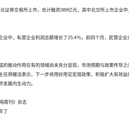
沪深北证券交易所上市，合计融资389亿元，其中北交所上市企业中
业中，私营企业利润总额增长了25.4％。前四个月，民营企业进
。
的推动作用在有的领域尚未充分显现，市场预期与政策传导之间尚
主任郑栅洁表示，下一步将用好用足宏观政策，积极扩大有效益
济发展内生动力。
国新闻周刊》杂志
年了