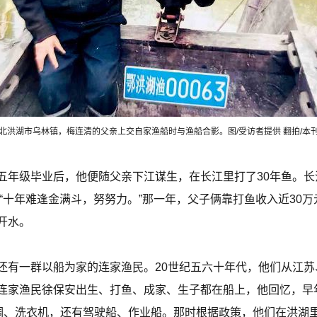
湖北洪湖市乌林镇，梅连清的父亲上交自家渔船时与渔船合影。图/受访者提供 翻拍/本
五年级毕业后，他便随父亲下江谋生，在长江里打了30年鱼。
：“十年难逢金满斗，努努力。”那一年，父子俩靠打鱼收入近30
开水。
还有一群以船为家的连家渔民。20世纪五六十年代，他们从江
连家渔民徐保安出生、打鱼、成家、生子都在船上，他回忆，早
空调、洗衣机，还有驾驶船、作业船。那时根据政策，他们在洪湖里