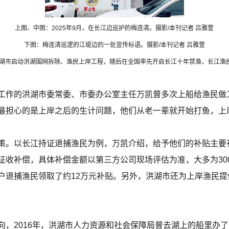
上图、中图：2025年9月，在长江边巡护的梅连清。摄影/本刊记者 吕雅萱
下图：梅连清巡逻的江堤边的一处宣传标语。摄影/本刊记者 吕雅萱
，洪湖市启动洪湖围网拆除、渔民上岸工程，随后在全国率先开启长江十年禁渔，长江渔
工作的洪湖市委常委、市委办公室主任万凯曾多次上船给渔民做
最担心的是上岸之后的生计问题，他们从老一辈就开始打鱼，上
策。以长江持证退捕渔民为例，万凯介绍，给予他们的补贴主要有
收补偿，具体补偿金额以第三方公司现场评估为准，大多为3000—
退捕渔民领取了约12万元补贴。另外，洪湖市还为上岸渔民提供
向，2016年，洪湖市人力资源和社会保障局曾去湖上的船里办