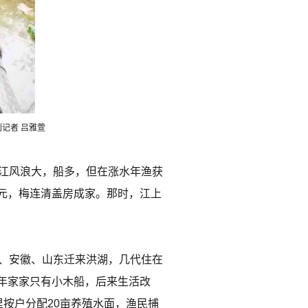
刊记者 吕雅萱
长江风浪大，船多，但在涨水年渔获
万元，梅连清盖房成家。那时，江上
苏、安徽、山东迁来洪湖，几代住在
年家家只有小木船，后来生活改
按户分配20亩养殖水面，渔民捕