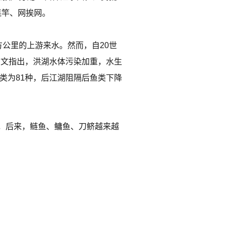
连竿、网挨网。
公里的上游来水。然而，自20世
刊文指出，洪湖水体污染加重，水生
类为81种，后江湖阻隔后鱼类下降
，后来，鲢鱼、鳙鱼、刀鲚越来越