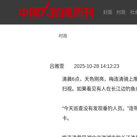
封面
时政
社
时政
吕雅萱 2025-10-28 14:12:23
清晨6点，天色刚亮，梅连清骑上
扫视。如果看见有人在长江边钓鱼
“今天巡查没有发现垂钓人员。”
卡。