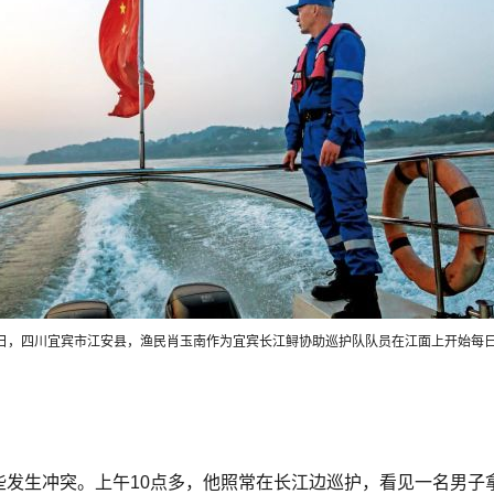
月13日，四川宜宾市江安县，渔民肖玉南作为宜宾长江鲟协助巡护队队员在江面上开始每日
险些发生冲突。上午10点多，他照常在长江边巡护，看见一名男