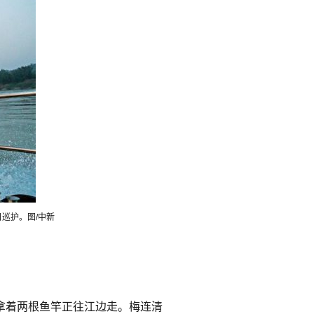
巡护。图/中新
子拿着两根鱼竿正往江边走。梅连清