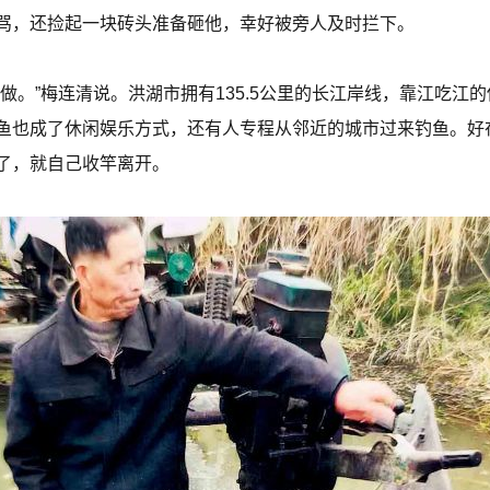
骂，还捡起一块砖头准备砸他，幸好被旁人及时拦下。
做。”梅连清说。洪湖市拥有135.5公里的长江岸线，靠江吃江
鱼也成了休闲娱乐方式，还有人专程从邻近的城市过来钓鱼。好
了，就自己收竿离开。