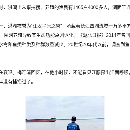
，洪湖上从事捕捞、养殖的渔民有1465户4000多人，湖面竿
一，洪湖被誉为“江汉平原之肾”，承载着长江四湖流域一万多平方
、围网养殖导致其生态功能急剧退化。《湖北日报》2014年曾
禽和鱼类种类及种群数量减少。20世纪70年代以前，调查到鱼
在衰退。梅连清回忆，在他小时候，还能看见江豚探出江面呼吸
年没有捕捞过了。