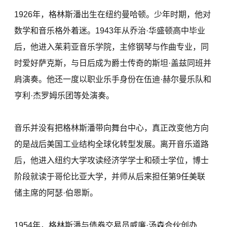
1926年，格林斯潘出生在纽约曼哈顿。少年时期，他对
数学和音乐格外着迷。1943年从乔治·华盛顿高中毕业
后，他进入茱莉亚音乐学院，主修钢琴与作曲专业，同
时爱好萨克斯，与日后成为爵士传奇的斯坦·盖兹同班并
肩演奏。他还一度以职业乐手身份在伍迪·赫尔曼乐队和
亨利·杰罗姆乐团等处演奏。
音乐并没有把格林斯潘带向舞台中心，真正改变他方向
的是战后美国工业结构全球化转型发展。离开音乐道路
后，他进入纽约大学攻读经济学学士和硕士学位，博士
阶段就读于哥伦比亚大学，并师从后来担任第9任美联
储主席的阿瑟·伯恩斯。
1954年，格林斯潘与债券交易员威廉·汤森合伙创办