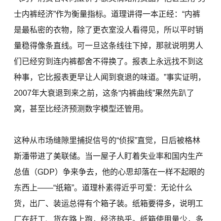
士内裤经济”作为衡量指标。道理讲得一本正经：“内裤
是最私密的衣物，除了更衣室没人看得见，所以平时销
量稳得像条直线。可一旦这条线往下掉，那就说明男人
们已经穷到连内裤都舍不得换了。报表上永远找不到这
种事，它比报表更早让人闻到衰退的味道。”事实证明，
2007年大衰退到来之前，这条“内裤曲线”果然先趴了
窝，甚至比经济预测数字模型还管用。
这种从市场缝隙里捕捉信号的“侦探”直觉，日后被格林
斯潘带进了美联储。当一屋子人盯着失业率和国内生产
总值（GDP）争来争去，他的心思却落在一样不起眼的
东西上——“纸箱”。道理朴素得近乎可爱：无论什么
货，出厂、装运总得有个箱子装。纸箱要得多，说明工
厂在赶工、货在路上跑，经济热乎。纸箱使用量少，多