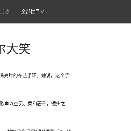
活动
全部栏目∨
尔大笑
缀满亮片的布艺手环。她说，这个手
的歌声以空灵、柔和著称，镜头之