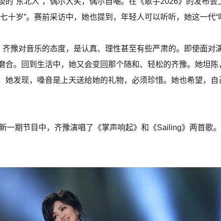
的“东北人”，偶尔大笑，偶尔自嘲。在《歌手2026》的发布会
七十岁”。赛前采访中，她也提到，年轻人可以听听，她这一代“
来，齐豫对音乐的态度，是认真、理性甚至有些严肃的。即使面对
磨合。回到生活中，她又会变回那个随和、轻松的齐豫。她坦陈
，她发现，嗓音是上天送给她的礼物，必须珍惜。她也希望，自
26》新一期节目中，齐豫演唱了《掌声响起》和《Sailing》两