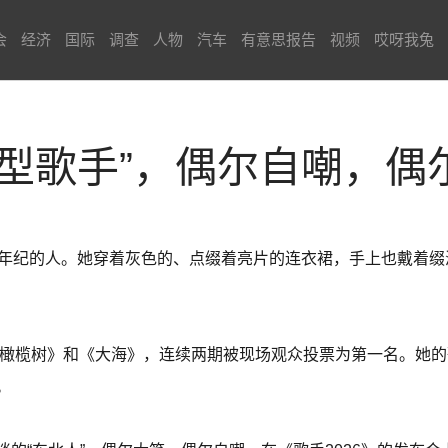
会
经济
国际
调查
人物
汽车
有意思报告
视频
哎呀我兔
休型歌手”，偶尔自嘲，偶
个年纪的人。她穿着灰色的、点缀着亮片的连衣裙，手上也戴着
的《橄榄树》和《大海》，连续两期被现场观众投票为第一名。她
。