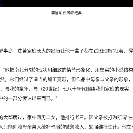
李沧东 供图/新经典
鲜半岛，贫苦家庭长大的经历让他一辈子都在试图理解“扛着、撑
：“他把南北分裂的现状用细致的情节形象化，用坚实的小说结构
当然，它们经过了适当的加工变形，但作品中母亲与父亲的形象，
子，与我的童年、与（20世纪）七八十年代围绕我们家庭的现实
中的一部分传达出来而已。”
的大邱度过，家中四男二女，他排行老三。因父亲被打为所谓“左
人只能仰赖母亲帮人缝补韩服的微薄收入，勉强维持生计。他在