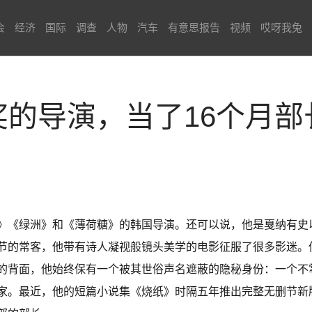
会
经济
国际
调查
人物
汽车
有意思报告
视频
哎呀我兔
奖的导演，当了16个月部
》《绿洲》和《薄荷糖》的韩国导演。还可以说，他是戛纳有史
节的常客，他带有诗人凝视般镜头美学的电影征服了很多影迷。
的背面，他始终保有一个被其世俗声名遮蔽的隐秘身份：一个不掌
家。最近，他的短篇小说集《烧纸》时隔五年推出完整无删节新版