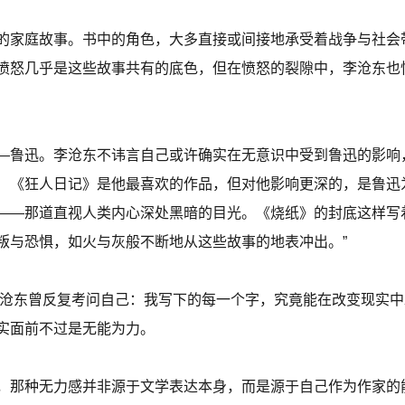
的家庭故事。书中的角色，大多直接或间接地承受着战争与社会
愤怒几乎是这些故事共有的底色，但在愤怒的裂隙中，李沧东也
—鲁迅。李沧东不讳言自己或许确实在无意识中受到鲁迅的影响
》 《狂人日记》是他最喜欢的作品，但对他影响更深的，是鲁迅
——那道直视人类内心深处黑暗的目光。《烧纸》的封底这样写
叛与恐惧，如火与灰般不断地从这些故事的地表冲出。”
家李沧东曾反复考问自己：我写下的每一个字，究竟能在改变现实
实面前不过是无能为力。
，那种无力感并非源于文学表达本身，而是源于自己作为作家的