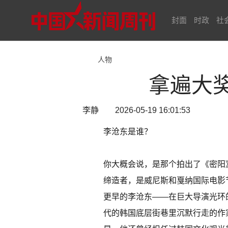
封面
时政
社
人物
拿遍大
李静 2026-05-19 16:01:53
李沧东是谁？
你大概会说，是那个拍出了《密阳
缔造者，是威尼斯和戛纳国际电影
更早的李沧东——在巨大导演光环
代的韩国底层街巷里沉默行走的作