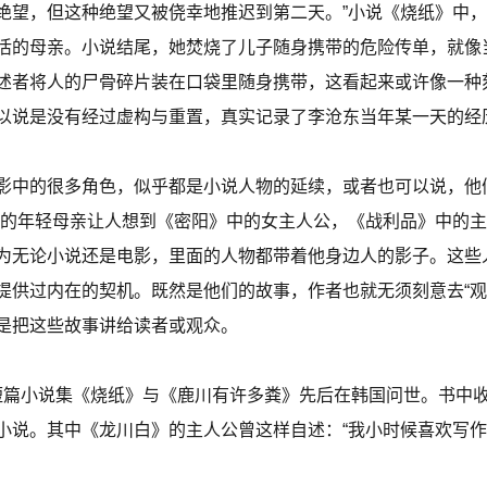
绝望，但这种绝望又被侥幸地推迟到第二天。”小说《烧纸》中
活的母亲。小说结尾，她焚烧了儿子随身携带的危险传单，就像
述者将人的尸骨碎片装在口袋里随身携带，这看起来或许像一种
以说是没有经过虚构与重置，真实记录了李沧东当年某一天的经
影中的很多角色，似乎都是小说人物的延续，或者也可以说，他
子的年轻母亲让人想到《密阳》中的女主人公，《战利品》中的
为无论小说还是电影，里面的人物都带着他身边人的影子。这些
提供过内在的契机。既然是他们的故事，作者也就无须刻意去“观
是把这些故事讲给读者或观众。
两部短篇小说集《烧纸》与《鹿川有许多粪》先后在韩国问世。书中收
小说。其中《龙川白》的主人公曾这样自述：“我小时候喜欢写