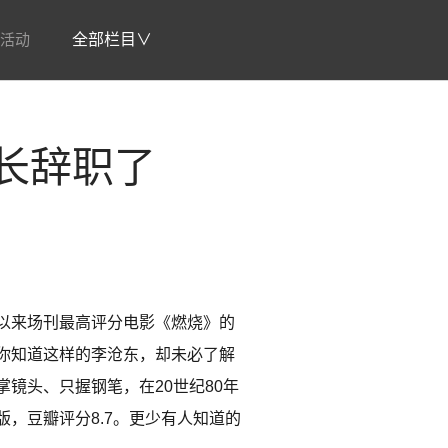
活动
全部栏目∨
长辞职了
以来场刊最高评分电影《燃烧》的
你知道这样的李沧东，却未必了解
镜头、只握钢笔，在20世纪80年
，豆瓣评分8.7。更少有人知道的