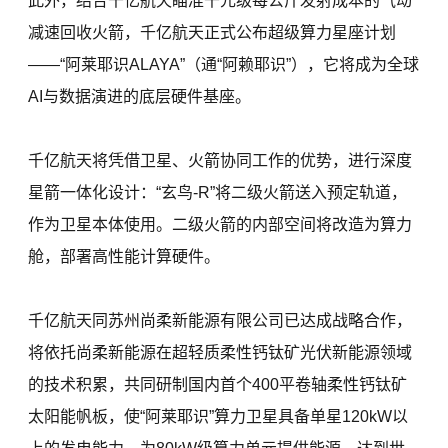
此外，结合千亿航天瞄准千元级每公斤发射成本的气动
减速回收火箭，千亿航天正式公布超级算力星座计划
——“阿莱耶识ALAYA”（通“阿赖耶识”），它将成为全球
AI与数据演进的底层硬件基座。
千亿航天将凭借卫星、火箭协同工作的优势，进行深度
星箭一体化设计：“玄鸟-R”将二级火箭送入预定轨道，
作为卫星本体使用。二级火箭的内部空间将改造为算力
舱，部署高性能计算硬件。
千亿航天同苏州尚柔新能源有限公司已达成战略合作，
将依托尚柔新能源在超轻质柔性钙钛矿光伏新能源领域
的技术积累，共同研制国内首个400平卷轴柔性钙钛矿
太阳能帆板，使“阿莱耶识”算力卫星具备单星120kW以