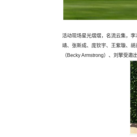
活动现场星光熠熠，名流云集，李
靖、张新成、庞钦宇、王紫璇、胡兵、陈泂江
（Becky Armstrong）、刘擎