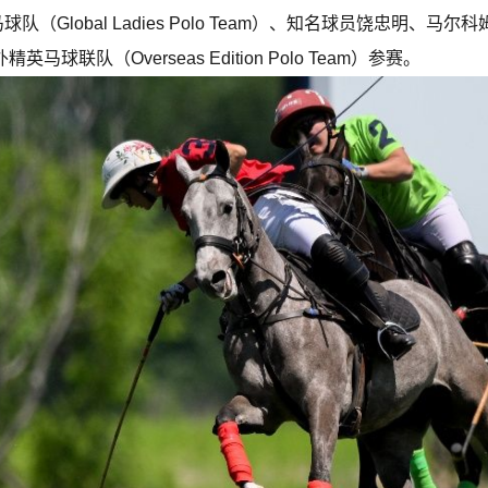
球队（Global Ladies Polo Team）、知名球员饶忠明、马尔科姆
精英马球联队（Overseas Edition Polo Team）参赛。