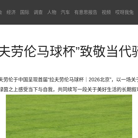
会
经济
国际
调查
人物
汽车
有意思报告
视频
哎呀我兔
拉夫劳伦马球杯”致敬当代
auren拉夫劳伦于中国呈现首届“拉夫劳伦马球杯｜2026北京”，以
绿茵之上感受当下与自我，共同续写一段关于美好生活的长期叙