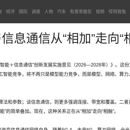
会
经济
国际
调查
人物
汽车
有意思报告
视频
哎呀我兔
与信息通信从“相加”走向“
智能＋信息通信”创新发展实施意见（2026—2028年）》。
工智能竞争，将不再只是模型能力竞争，而是模型、网络、算力
算法和参数；谈信息通信，则更多强调连接、带宽和覆盖。二者
能”的简单叠加。现在，这种关系正在从“相加”走向“相融”。
将改变信息通信网络自身。随着5G-A、未来6G、算力网络、全