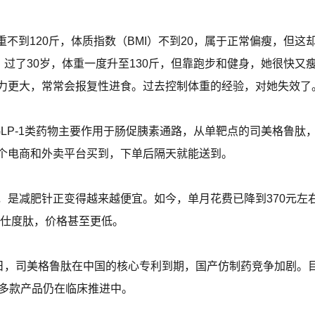
重不到120斤，体质指数（BMI）不到20，属于正常偏瘦，但这
。过了30岁，体重一度升至130斤，但靠跑步和健身，她很快又
力更大，常常会报复性进食。过去控制体重的经验，对她失效了
GLP-1类药物主要作用于肠促胰素通路，从单靶点的司美格鲁
个电商和外卖平台买到，下单后隔天就能送到。
，是减肥针正变得越来越便宜。如今，单月花费已降到370元左
玛仕度肽，价格甚至更低。
0日，司美格鲁肽在中国的核心专利到期，国产仿制药竞争加剧。
有多款产品仍在临床推进中。