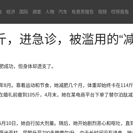
会
经济
国际
调查
人物
汽车
有意思报告
视频
哎呀我兔
6斤，进急诊，被滥用的“减
减肥成功，但身体却透支了。
年8月。靠着运动和节食，她减肥几个月，体重却始终卡在114斤
在婚礼前瘦到105斤，4月末，她在某电商平台下单了替尔泊肽
5月10日，她自行加大剂量。随后，她开始剧烈恶心和呕吐，直
毫米汞柱，尿酸升至700多微摩尔/升。由于长时间没有进食，