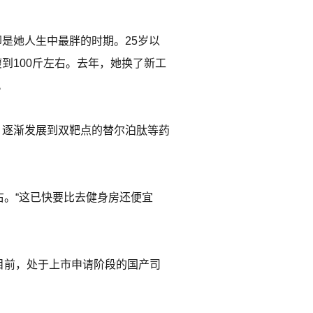
却是她人生中最胖的时期。25岁以
瘦到100斤左右。去年，她换了新工
。
肽，逐渐发展到双靶点的替尔泊肽等药
右。“这已快要比去健身房还便宜
目前，处于上市申请阶段的国产司