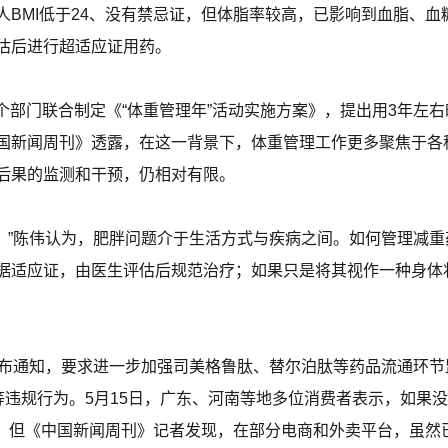
人BMI低于24、没有禁忌证，但体脂率较高，已影响到血脂、
估后进行超适应证用药。
16个部门联合制定《“体重管理年”活动实施方案》，提出用3年
国新闻周刊》透露，在这一背景下，体重管理工作更多聚焦于各
后果的监测和干预，仍相对有限。
’。”陈伟认为，肥胖问题介于生活方式与疾病之间。如何管理减
据适应证，由医生评估后规范治疗；如果只是将其视作一种身体
发布通知，要求进一步加强司美格鲁肽、替尔泊肽等药品流通环
等违规行为。5月15日，广东、河南等地多位消费者表示，如果
物。但《中国新闻周刊》记者发现，在部分电商和外卖平台，虽然