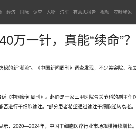
会
经济
国际
调查
人物
汽车
有意思报告
视频
哎呀我兔
40万一针，真能“续命”
隐秘的新“潮流”。《中国新闻周刊》调查发现，不少美容院、私
峥告诉《中国新闻周刊》。赵峥是一家三甲医院骨关节科的副主任
能否进行干细胞输注。“部分患者希望通过输注干细胞逆转衰老。
示，2020—2024年，中国干细胞医疗行业市场规模持续增