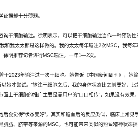
学证据却十分薄弱。
咨询干细胞输注。徐明表示，可以把干细胞输注当作一种预防性
我和我太太都是这样做的。我的太太每年输注2次MSC，我每年
徐明推荐记者进行MSC输注，一年1—2次。
曾于2023年输注过一次干细胞。她告诉《中国新闻周刊》，她
所以她才尝试。“输注干细胞之后，我的身体状态比之前要好，比
市面上干细胞的推广主要是靠用户的“口口相传”，如果没有效果
胞后会觉得“状态变好”，其实和输血后的反应类似，临床上常见
是脂肪、脐带等来源的MSC，也可能带来类似的短暂精神状态