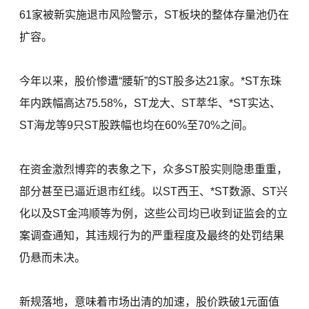
61家被新实施退市风险警示，ST板块的整体存量池仍在
扩容。
今年以来，股价惨遭“腰斩”的ST股多达21家。*ST东珠
年内跌幅高达75.58%，ST龙大、ST萃华、*ST实达、
ST海龙等9只ST股跌幅也均在60%至70%之间。
在资金激烈博弈的表象之下，众多ST股实则隐患重重，
部分甚至已逼近退市红线。以ST西王、*ST数源、ST兴
化以及ST金鸿顺等为例，这些公司均已收到证监会的立
案调查通知，其违规行为的严重程度及最终的处罚结果
仍悬而未决。
新规落地，意味着市场出清的加速，股价跌破1元面值