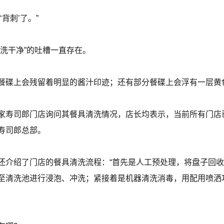
背刺’了。”
洗干净”的吐槽一直存在。
餐碟上会残留着明显的酱汁印迹；还有部分餐碟上会浮有一层黄
家寿司郎门店询问其餐具清洗情况，店长均表示，当前所有门店
寿司郎总部。
还介绍了门店的餐具清洗流程：“首先是人工预处理，将盘子回
至清洗池进行浸泡、冲洗；紧接着是机器清洗消毒，用配用喷洒