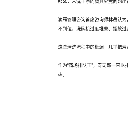
那么，未洗干净的餐具究竟问题出
凌雁管理咨询首席咨询师林岳认为
不到位，洗碗机过度堆叠、摆放过
这些清洗流程中的纰漏，几乎把寿
作为“商场排队王”，寿司郎一直
态。