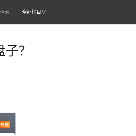
活动
全部栏目∨
盘子？