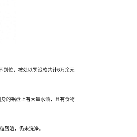
不到位，被处以罚没款共计6万余元
刺身的铝盘上有大量水渍，且有食物
饭粒残渣，仍未洗净。