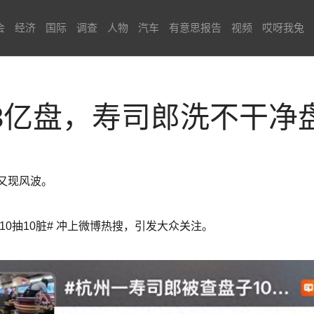
会
经济
国际
调查
人物
汽车
有意思报告
视频
哎呀我兔
3亿盘，寿司郎洗不干净
又现风波。
10抽10脏# 冲上微博热搜，引发大众关注。