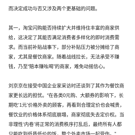
而决定成功与否又涉及两个更基础的问题。
其一，淘宝闪购能否持续扩大并维持住丰富的商家供
给，这决定了其能否满足消费者多样化的即时消费需
求。而当前补贴战事下，部分补贴压力被分摊给了商
家，尤其是餐饮商家。随着战线拉长，无法承受不赚
钱，乃至“赔本赚吆喝”的商家，难免动摇信心。
刘京京在接受中国企业家采访时还谈到了其作为餐饮商
家更长远的担忧。“在各类0元购、大额券的影响下，长
期吃‘1元’价格外卖的顾客，再看到合理定价也会喊贵，
餐饮业的价格体系彻底崩塌，商家彻底失去定价权。当
非理性‘内卷’将正常的消费秩序打乱后，最终所有人都
只能吃到低质低价的饭，整个外卖市场一起受伤。”