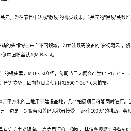
50万美元。为在节目中达成“撒钱”的视觉效果，1美元的“假钱”美
邀请的头部博主来自不同领域，如专注数码设备的“影视飓风”，解读
带领中国粉丝认识MrBeast。
）的镜头里，MrBeast介绍，每期节目大概会产生1.5PB（1PB
管等装备，每期节目会使用约1500个GoPro来拍摄。
下了40万平方米的土地用于建设基地，几个拍摄项目可能同时进行
战，另一边是一对警察和曾经入狱者接受“一起住100天”的挑战，
谨慎，具有完美主义倾向。”高佑思评价。例如，其每条视频会准备5