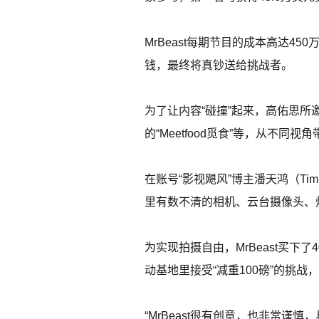
MrBeast每期节目的成本高达4
钱，最终将真钞送给挑战者。
为了让内容“碰撞”起来，高佑思所
的“Meetfood觅食”等，从不同视角
在账号“影视飓风”博主潘天鸿（Tim
里有数不清的相机、云台摄像头、灯
为实现拍摄自由，MrBeast买
动基地里接受“减重100磅”的挑
“MrBeast很有创意，也非常