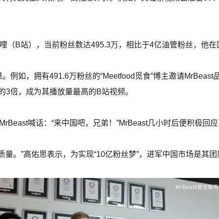
哩哔哩（B站），当前粉丝数达495.3万，相比于4亿油管粉丝，他
例如，拥有491.6万粉丝的“Meetfood觅食”博主邀请MrBe
量的3倍，成为其播放量最高的B站视频。
rBeast喊话：“来中国吧，兄弟！”MrBeast几小时后便积极回应
内容质量。”高佑思表示，为实现“10亿粉丝梦”，进军中国市场是