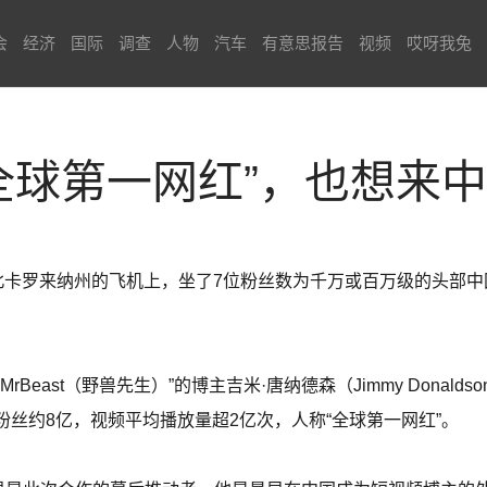
会
经济
国际
调查
人物
汽车
有意思报告
视频
哎呀我兔
全球第一网红”，也想来
北卡罗来纳州的飞机上，坐了7位粉丝数为千万或百万级的头部
east（野兽先生）”的博主吉米·唐纳德森（Jimmy Donalds
号粉丝约8亿，视频平均播放量超2亿次，人称“全球第一网红”。