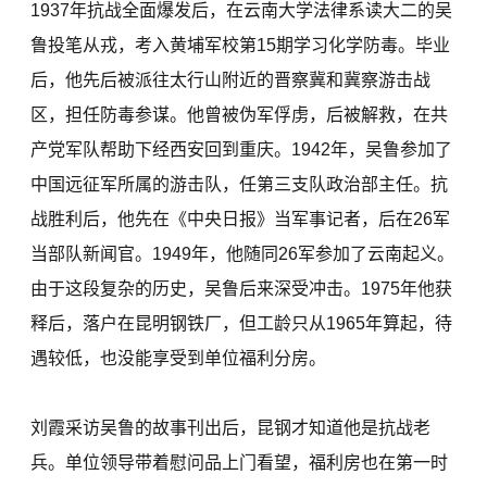
1937年抗战全面爆发后，在云南大学法律系读大二的吴
鲁投笔从戎，考入黄埔军校第15期学习化学防毒。毕业
后，他先后被派往太行山附近的晋察冀和冀察游击战
区，担任防毒参谋。他曾被伪军俘虏，后被解救，在共
产党军队帮助下经西安回到重庆。1942年，吴鲁参加了
中国远征军所属的游击队，任第三支队政治部主任。抗
战胜利后，他先在《中央日报》当军事记者，后在26军
当部队新闻官。1949年，他随同26军参加了云南起义。
由于这段复杂的历史，吴鲁后来深受冲击。1975年他获
释后，落户在昆明钢铁厂，但工龄只从1965年算起，待
遇较低，也没能享受到单位福利分房。
刘霞采访吴鲁的故事刊出后，昆钢才知道他是抗战老
兵。单位领导带着慰问品上门看望，福利房也在第一时