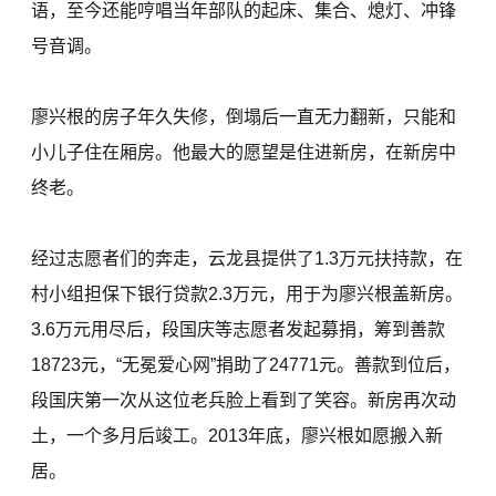
语，至今还能哼唱当年部队的起床、集合、熄灯、冲锋
号音调。
廖兴根的房子年久失修，倒塌后一直无力翻新，只能和
小儿子住在厢房。他最大的愿望是住进新房，在新房中
终老。
经过志愿者们的奔走，云龙县提供了1.3万元扶持款，在
村小组担保下银行贷款2.3万元，用于为廖兴根盖新房。
3.6万元用尽后，段国庆等志愿者发起募捐，筹到善款
18723元，“无冕爱心网”捐助了24771元。善款到位后，
段国庆第一次从这位老兵脸上看到了笑容。新房再次动
土，一个多月后竣工。2013年底，廖兴根如愿搬入新
居。