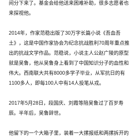
间分下来了。基金会给他送来困难补助，很多志愿者也
来探视他。
2014年，作家范稳出版了30万字长篇小说《吾血吾
土》，这是中国作家协会为纪念抗战胜利70周年重点推
出的抗战文学作品。范稳说，小说主人公赵广陵的原型
就是吴鲁，他从吴鲁身上看到了中国知识分子的血性和
伟大。西南联大共有8000多学子毕业，从军抗日的有
1100多人，即每100人中有14人投笔从戎。
2017年5月28日，段国庆、刘霞等陪吴鲁过了百岁寿
辰。半年后，吴鲁辞世。
他留下的一个大箱子里，装着一大摞报纸和两摞拆开的