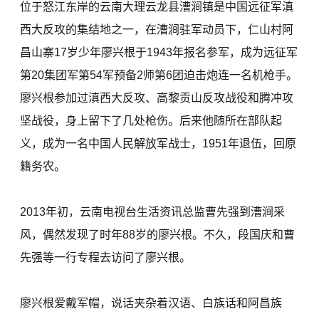
位于怒江东岸的云南大理云龙县漕涧镇是中国远征军滇
西大反攻的集结地之一，在漕涧驻军动员下，仁山村阿
昌山寨17岁少年廖兴根于1943年报名参军，成为远征军
第20集团军第54军预备2师第6团迫击炮连一名机枪手。
廖兴根参加过滇西大反攻、高黎贡山反攻战役和腾冲攻
坚战役，身上留下了几处枪伤。后来他随所在部队起
义，成为一名中国人民解放军战士，1951年退伍，回原
籍务农。
2013年初，云南电视台生活资讯总监曹先强到漕涧采
风，偶然发现了时年88岁的廖兴根。不久，段国庆和曹
先强等一行专程去访问了廖兴根。
廖兴根爱戴军帽，说话夹杂着汉语、白族话和阿昌族