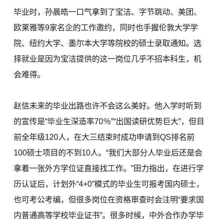
毕业时，孙晨皓一口气拿到了宝洁、字节跳动、美团、
欧莱雅等9家名企的工作邀约，同时也手握伦敦大学学
院、纽约大学、墨尔本大学等院校的硕士录取通知。选
择就业是因为宝洁提供的这一岗位几乎不招本科生，机
会难得。
赵信未来的毕业出路也许不会这么美好。他入学时听到
的宣传是“毕业生深造率70％”“出国读研优势巨大”，但目
前全年级120人，在大三结束时成功申请到QS排名前
100硕士项目的不到10人。“我们大部分人毕业后还是会
拿着一张外方学位证直接找工作。”田力指出，在进行学
历认证后，计划外“4+0”模式的毕业生可报考国内硕士，
也可考公考编，但很多岗位在资格审查时会注明“要求国
内普通高等学校毕业证书”。很多时候，中外合作办学毕