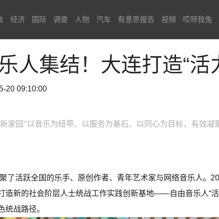
会
经济
国际
调查
人物
汽车
有意思报告
视频
哎呀我兔
+音乐人集结！大连打造“活
 09:10:00
力新家园”以音乐为纽带、以服务为基石、以同心为目标，有效凝
汇聚了活跃全国的乐手、原创作者、青年艺术家与网络音乐人。2
打造新的社会阶层人士统战工作实践创新基地——自由音乐人“活
色统战路径。