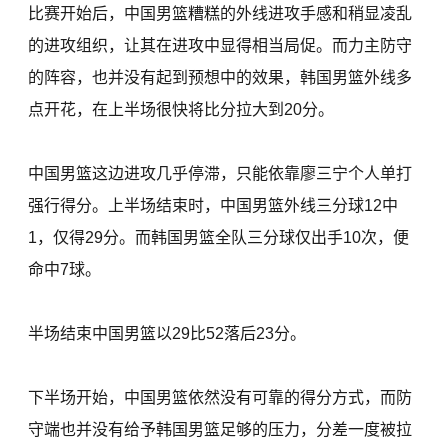
比赛开始后，中国男篮糟糕的外线进攻手感和稍显凌乱
的进攻组织，让其在进攻中显得相当局促。而力主防守
的阵容，也并没有起到预想中的效果，韩国男篮外线多
点开花，在上半场很快将比分拉大到20分。
中国男篮这边进攻几乎停滞，只能依靠廖三宁个人单打
强行得分。上半场结束时，中国男篮外线三分球12中
1，仅得29分。而韩国男篮全队三分球仅出手10次，便
命中7球。
半场结束中国男篮以29比52落后23分。
下半场开始，中国男篮依然没有可靠的得分方式，而防
守端也并没有给予韩国男篮足够的压力，分差一度被拉