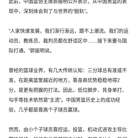
此前，中国篮协主席郭振明公开表示，从中国男篮的表
现中，深刻体会到了与世界的“脱轨”。
“人家快速发展，我们渐行渐远，跟不上潮流。我们的运
动员、教练员、裁判员都在舒适区中……接下来要与国
际打通。”郭振明说。
曾经的篮球业界，有几大传统认知：三分球总有准或不
准，在距离篮筐越近的地方，靠身高优势稳稳地得2
分，是更有把握的打法。因此，低位脚步、背身单打、
勾手等技术依然是“主流”。中国男篮历史上的成功经
验，几乎都是靠高个子球员赢球。
然而，由小个子球员靠控运，投篮，机动式进攻主导比