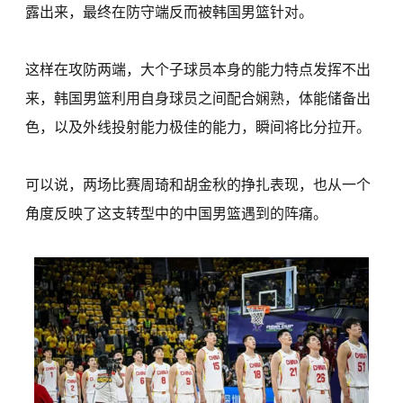
露出来，最终在防守端反而被韩国男篮针对。
这样在攻防两端，大个子球员本身的能力特点发挥不出
来，韩国男篮利用自身球员之间配合娴熟，体能储备出
色，以及外线投射能力极佳的能力，瞬间将比分拉开。
可以说，两场比赛周琦和胡金秋的挣扎表现，也从一个
角度反映了这支转型中的中国男篮遇到的阵痛。