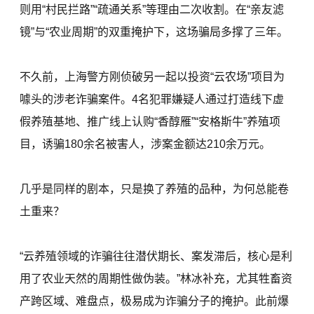
则用“村民拦路”“疏通关系”等理由二次收割。在“亲友滤
镜”与“农业周期”的双重掩护下，这场骗局多撑了三年。
不久前，上海警方刚侦破另一起以投资“云农场”项目为
噱头的涉老诈骗案件。4名犯罪嫌疑人通过打造线下虚
假养殖基地、推广线上认购“香醇雁”“安格斯牛”养殖项
目，诱骗180余名被害人，涉案金额达210余万元。
几乎是同样的剧本，只是换了养殖的品种，为何总能卷
土重来？
“云养殖领域的诈骗往往潜伏期长、案发滞后，核心是利
用了农业天然的周期性做伪装。”林冰补充，尤其牲畜资
产跨区域、难盘点，极易成为诈骗分子的掩护。此前爆