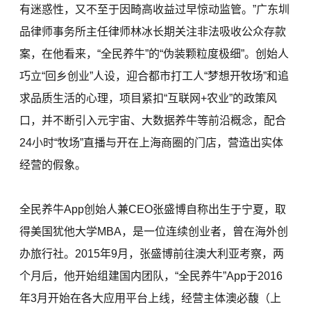
有迷惑性，又不至于因畸高收益过早惊动监管。”广东圳
品律师事务所主任律师林冰长期关注非法吸收公众存款
案，在他看来，“全民养牛”的“伪装颗粒度极细”。创始人
巧立“回乡创业”人设，迎合都市打工人“梦想开牧场”和追
求品质生活的心理，项目紧扣“互联网+农业”的政策风
口，并不断引入元宇宙、大数据养牛等前沿概念，配合
24小时“牧场”直播与开在上海商圈的门店，营造出实体
经营的假象。
全民养牛App创始人兼CEO张盛博自称出生于宁夏，取
得美国犹他大学MBA，是一位连续创业者，曾在海外创
办旅行社。2015年9月，张盛博前往澳大利亚考察，两
个月后，他开始组建国内团队，“全民养牛”App于2016
年3月开始在各大应用平台上线，经营主体澳必馥（上