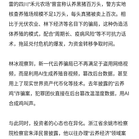
雷的四川“禾元农场”曾宣称认养黑猪百万头，警方实地
核查养殖场规模不足1万头，每头真猪被卖上百次。相
比于光伏农业、林下经济等名目下的骗局，这种伪造活
体养殖的模式，配合“周期长、疫病风险”等不可抗力话
术，拖延兑付危机的爆发，为资金转移争取时间。
林冰观察到，新一代云养骗局已不再满足于盗用网络视
频，而是利用AI生成养殖音视频，篡改后台数据，甚至
用上了现实世界资产代币化等技术。去年披露的“云养
鸡”诈骗案，犯罪团伙直接在后台篡改温湿度数据，用AI
合成鸡叫声。
与此同时，投资者的心态也在异化。浙江省余姚市检察
院检察官朱泽民曾披露，他以往办理“云养经济”领域案