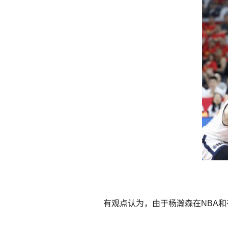
有观点认为，由于杨瀚森在NBA