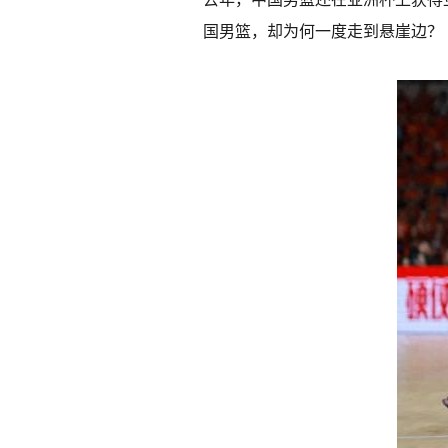
国男篮，却为何一度走到悬崖边？