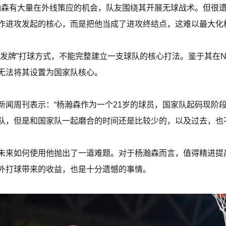
杨瀚森有大量在外线策应的机会，队友围绕其开展无球战术。但很
作进攻发起的核心，而是把他当成了进攻终结点，这难以最大化
“发牌”打球方式，不能完整建立一支球队的核心打法。鉴于其在N
无法将其设置为国家队核心。
新闻周刊表示：“杨瀚森作为一个21岁的球员，国家队起码现阶
队，但是和国家队一起磨合的时间还是比较少的，以及过去，也
未来如何使用他抛出了一道难题。对于杨瀚森而言，值得精进提
外打球带来的收益，也是十分遗憾的事情。