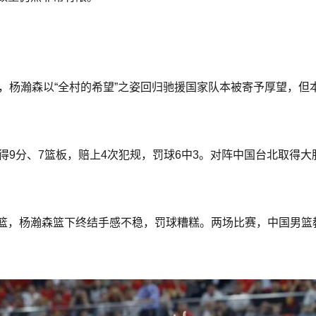
员，杨瀚森以“全村的希望”之姿回归驰援国家队本被寄予厚望，但
得9分、7篮板，赔上4次犯规，罚球6中3。对阵中国台北取得
。
篮，杨瀚森篮下终结手感不稳，罚球糟糕。两场比赛，中国男篮