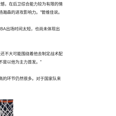
遗憾，在后卫综合能力较为有限的情
杨瀚森的进攻影响力。”管维佳说。
BA出场时间太短，也尚未体现出
段还不大可能围绕着他去制定战术配
不是以他为主力首发。”
高的环节仍然很多。对于国家队来