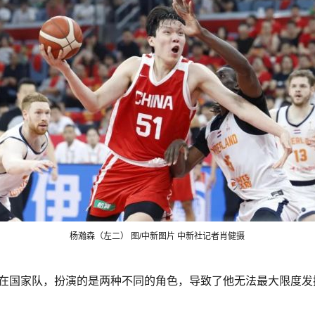
杨瀚森（左二） 图/中新图片 中新社记者肖健摄
和在国家队，扮演的是两种不同的角色，导致了他无法最大限度发