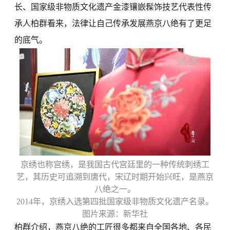
长、国家级非物质文化遗产金漆镶嵌髹饰技艺代表性传
承人柏群看来，法律让自己传承发展燕京八绝有了更足
的底气。
京绣也称宫绣，是我国古代宫廷里的一种传统刺绣工
艺，其历史可追溯到唐代，宋辽时期开始兴旺，是燕京
八绝之一。
2014年，京绣入选第四批国家级非物质文化遗产名录。
图片来源：新华社
柏群介绍，燕京八绝的工匠很多都来自全国各地、各民