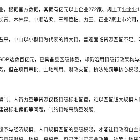
，根据官方数据，其拥有亿元以上企业272家、规上工业企业102
长青、木林森、中顺洁柔、三和管桩、力王、正业7家上市公司，专
看来，中山以小榄镇为代表的特大镇，普遍面临资源匹配不足、
GDP达数百亿元，已具备县区级体量，却仍沿用镇级行政架构
务，但在项目审批、土地利用、财政支配、执法处罚等核心权限上
编制、人员力量等资源仅按镇级标准配置，难以匹配超大规模人
建设标准偏低等问题，制约镇域高质量发展。
赋予与经济规模、人口规模匹配的县级权限，才能让镇政府自主
有县级财权、地权、事权后，可灵活制定产业政策，统筹土地资