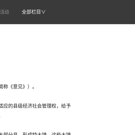
活动
全部栏目∨
简称《意见》）。
适应的县级经济社会管理权，给予
。
大部分县，形成特大镇。这些大镇