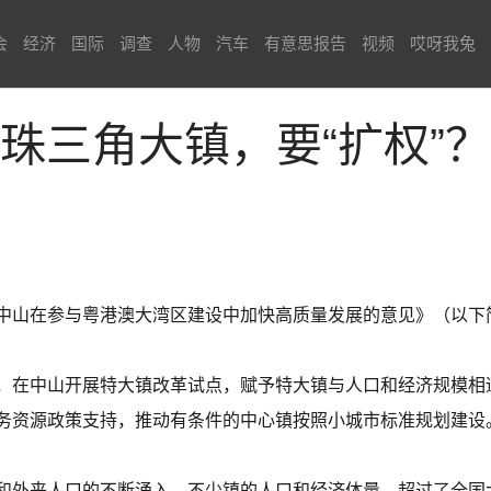
会
经济
国际
调查
人物
汽车
有意思报告
视频
哎呀我兔
珠三角大镇，要“扩权”？
中山在参与粤港澳大湾区建设中加快高质量发展的意见》（以下
，在中山开展特大镇改革试点，赋予特大镇与人口和经济规模相
务资源政策支持，推动有条件的中心镇按照小城市标准规划建设
和外来人口的不断涌入，不少镇的人口和经济体量，超过了全国