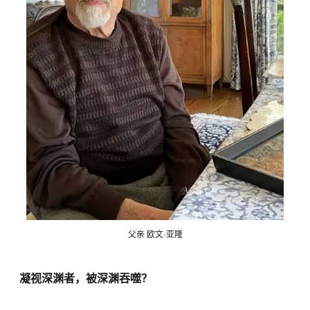
父亲 欧文·亚隆
凝视深渊者，被深渊吞噬？