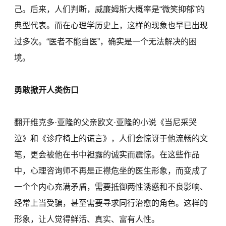
己。后来，人们判断，威廉姆斯大概率是“微笑抑郁”的
典型代表。而在心理学历史上，这样的现象也早已出现
过多次。“医者不能自医”，确实是一个无法解决的困
境。
勇敢掀开人类伤口
翻开维克多·亚隆的父亲欧文·亚隆的小说《当尼采哭
泣》和《诊疗椅上的谎言》，人们会惊讶于他流畅的文
笔，更会被他在书中袒露的诚实而震惊。在这些作品
中，心理咨询师不再是正襟危坐的医生形象，而变成了
一个个内心充满矛盾，需要抵御两性诱惑和不良影响、
经常上当受骗，甚至需要寻求同行治愈的角色。这样的
形象，让人觉得鲜活、真实、富有人性。