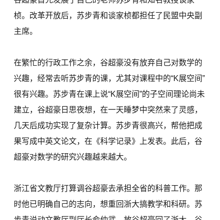
桢。改革开放后，苏步青和谈家桢都担任了民盟中央副
主席。
在繁忙的行政工作之余，谷超豪没有放弃自己对数学的
兴趣，经常去听苏步青的课，尤其对课程中的“K展空间”
很有兴趣。苏步青在课上说“K展空间”的子空间理论尚未
建立，谷超豪日思夜想，在一天睡梦中突然来了灵感，
几天后成功实现了复杂计算。苏步青很高兴，帮他把成
果写成中英文论文，在《科学记录》上发表。此后，谷
超豪对数学的研究兴趣越来越大。
浙江省文教厅打算调谷超豪去承担全省的科普工作。那
时他已明确自己的志向，想重回浙大搞教学和科研。苏
步青说动文教厅副厅长俞仲武，放谷超豪回了浙大。谷