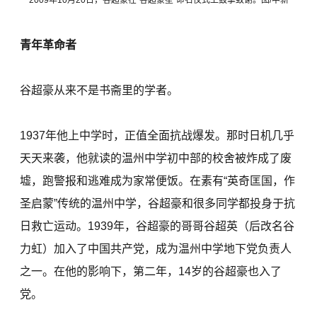
2009年10月20日，谷超豪在“谷超豪星”命名仪式上鼓掌致谢。图/中新
青年革命者
谷超豪从来不是书斋里的学者。
1937年他上中学时，正值全面抗战爆发。那时日机几乎
天天来袭，他就读的温州中学初中部的校舍被炸成了废
墟，跑警报和逃难成为家常便饭。在素有“英奇匡国，作
圣启蒙”传统的温州中学，谷超豪和很多同学都投身于抗
日救亡运动。1939年，谷超豪的哥哥谷超英（后改名谷
力虹）加入了中国共产党，成为温州中学地下党负责人
之一。在他的影响下，第二年，14岁的谷超豪也入了
党。