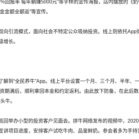
30％回报率 每年躺赚5000元”等字样的宣传海报，店内摆放的《
本金金额全额返”等宣传。
双向引流模式，面向社会不特定公众吸纳投资。线上则依托App
级增长。
了解到“全民养牛”App。线上平台设置一个月、三个月、半年、
，投资期满后，顺利拿回本金和约定返利。由此放下防备，在此后
0头牛。
回举办小型的投资客户见面会。拼牛网络发布的视频中，2020
宣讲项目进度，安排客户试吃牛肉、品鉴鲜奶。参会者多为手持