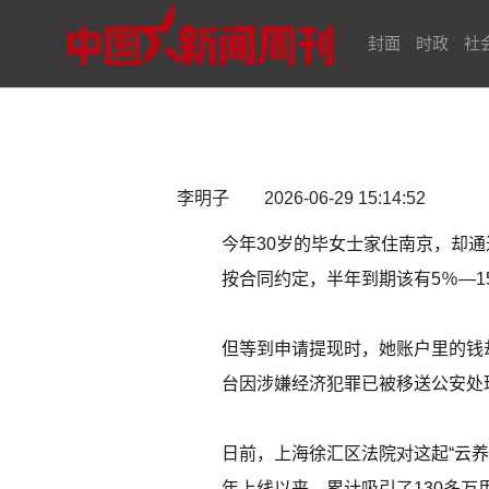
封面
时政
社
李明子 2026-06-29 15:14:52
今年30岁的毕女士家住南京，却通
按合同约定，半年到期该有5％—1
但等到申请提现时，她账户里的钱却变
台因涉嫌经济犯罪已被移送公安处
日前，上海徐汇区法院对这起“云养牛
年上线以来，累计吸引了130多万用