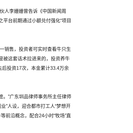
合伙人李姗姗曾告诉《中国新闻周
之平台前期通过小额兑付强化“项目
统一销售，投资者可实时查看牛只生
是被这套话术拉进来的，投资养牛
后投资17次，本金累计33.4万余
管。”广东圳品律师事务所主任律师
创业”人设，迎合都市打工人“梦想开
等前沿概念，配合24小时“牧场”直