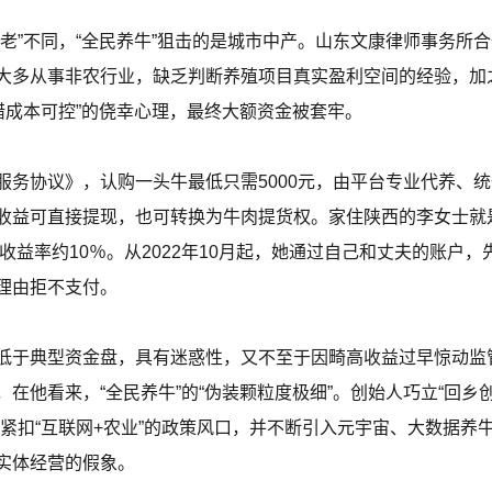
老”不同，“全民养牛”狙击的是城市中产。山东文康律师事务所
大多从事非农行业，缺乏判断养殖项目真实盈利空间的经验，加
错成本可控”的侥幸心理，最终大额资金被套牢。
服务协议》，认购一头牛最低只需5000元，由平台专业代养、
收益可直接提现，也可转换为牛肉提货权。家住陕西的李女士就
收益率约10％。从2022年10月起，她通过自己和丈夫的账户，先
理由拒不支付。
远低于典型资金盘，具有迷惑性，又不至于因畸高收益过早惊动监
在他看来，“全民养牛”的“伪装颗粒度极细”。创始人巧立“回乡
紧扣“互联网+农业”的政策风口，并不断引入元宇宙、大数据养牛
实体经营的假象。