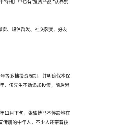
奶牛特刊》中也有“投资产品”“认养奶
弹窗、短信群发、社交裂变、好友
一年等多档投资周期，并明确保本保
数年，伍先生不断追加投资，前后累
年11月下旬，张盛博马不停蹄地在
宣传册的中年人，不少人还带着孩