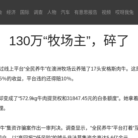
会
经济
国际
调查
人物
汽车
有意思报告
视频
哎呀我兔
130万“牧场主”，碎了
过线上平台“全民养牛”在澳洲牧场云养殖了17头安格斯肉牛。这
5％的收益，平台违约还得赔10％。
成了“572.9kg牛肉提货权和31847.45元的白条额度”。
理。
”集资诈骗案作出一审判决。调查显示，“全民养牛”平台打着“互联
户，以“高回报”“低风险”的噱头非法募集资金高达5.6亿余元。