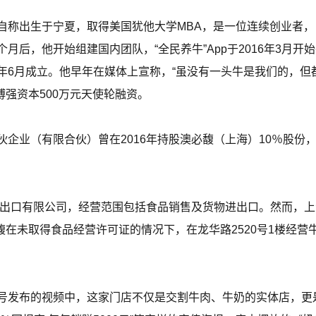
博自称出生于宁夏，取得美国犹他大学MBA，是一位连续创业者，曾
月后，他开始组建国内团队，“全民养牛”App于2016年3月
年6月成立。他早年在媒体上宣称，“虽没有一头牛是我们的，但
博强资本500万元天使轮融资。
企业（有限合伙）曾在2016年持股澳必馥（上海）10％股份，认
馥进出口有限公司，经营范围包括食品销售及货物进出口。然而，
有馥在未取得食品经营许可证的情况下，在龙华路2520号1楼经
号发布的视频中，这家门店不仅是交割牛肉、牛奶的实体店，更