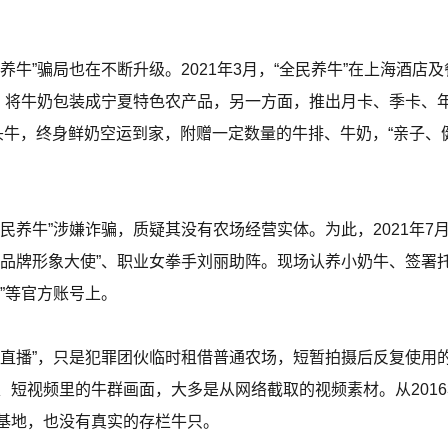
牛”骗局也在不断升级。2021年3月，“全民养牛”在上海酒店及
展，将牛奶包装成宁夏特色农产品，另一方面，推出月卡、季卡、
头牛，终身鲜奶空运到家，附赠一定数量的牛排、牛奶，“亲子、
民养牛”涉嫌诈骗，质疑其没有农场经营实体。为此，2021年7月
动品牌形象大使”、职业女拳手刘丽助阵。现场认养小奶牛、签署
”等官方账号上。
殖直播”，只是犯罪团伙临时租借普通农场，短暂拍摄后反复使用
短视频里的牛群画面，大多是从网络截取的视频素材。从2016年至
基地，也没有真实的存栏牛只。