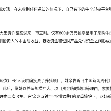
突然发现，在未收到任何通知的情况下，自己名下的牛全部被平台强
特大集资诈骗案迎来一审宣判。仅有800余万元被零星用于采购
期投资人的本金与收益，吸收资金和理财产品兑付资金之间形成
年轻女厂长”人设哄骗投资了养猪项目。姚余告诉《中国新闻周刊
。此后，堂妹以养殖规模扩大、项目资金临时缺口等理由，索要
”等理由二次收割。在“亲友滤镜”与“农业周期”的双重掩护下，这场