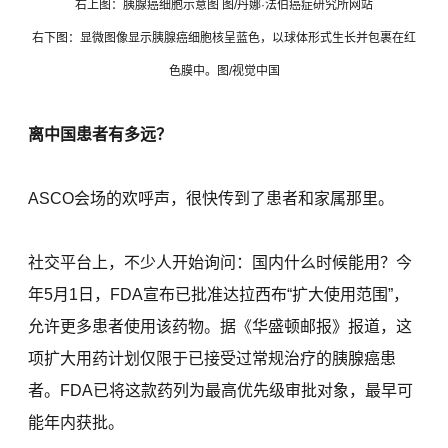
右上图：胰腺癌细胞示意图 图/丹娜·法伯癌症研究所网站
右下图：显微图像显示胰腺癌细胞核呈蓝色，以球体形式生长并包裹在红
色膜中。图/视觉中国
离中国患者有多远？
ASCO会场的欢呼声，很快传到了患者和家属那里。
社交平台上，不少人开始询问：国内什么时候能用？今
年5月1日，FDA宣布已批准达拉西布“扩大使用范围”，
允许更多患者使用该药物。据《华盛顿邮报》报道，这
项扩大用药计划仅限于已接受过常规治疗的胰腺癌患
者。FDA已将这款药列为最高优先级审批对象，最早可
能年内获批。