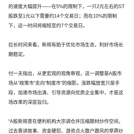
的速度大幅提升——在5%的限制下，一只2元左右的ST
股跌至1元以下需要约14个交易日；而在10%的限制
下，这一时间将缩短至约7个交易日。
拉长时间来看，新规有助于优化市场生态，利好市场长
期稳定。
付一夫指出，从更宏观的视角审视，这一调整是A股市
场从“政策市”走向“制度市”的缩影。涨跌幅放宽只是手
段，加速市场出清、引导资源向优质企业集中，才是这
场改革的深层旨归。
“A股新规意在便利机构大宗调仓并压缩题材炒作空间，
过去靠讲故事、资金硬怼、游资点火散户跟风的草莽炒