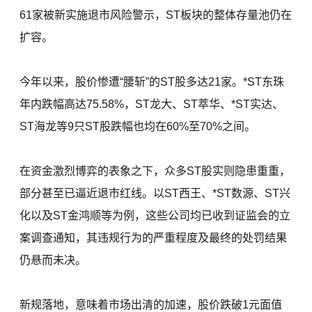
61家被新实施退市风险警示，ST板块的整体存量池仍在
扩容。
今年以来，股价惨遭“腰斩”的ST股多达21家。*ST东珠
年内跌幅高达75.58%，ST龙大、ST萃华、*ST实达、
ST海龙等9只ST股跌幅也均在60%至70%之间。
在资金激烈博弈的表象之下，众多ST股实则隐患重重，
部分甚至已逼近退市红线。以ST西王、*ST数源、ST兴
化以及ST金鸿顺等为例，这些公司均已收到证监会的立
案调查通知，其违规行为的严重程度及最终的处罚结果
仍悬而未决。
新规落地，意味着市场出清的加速，股价跌破1元面值