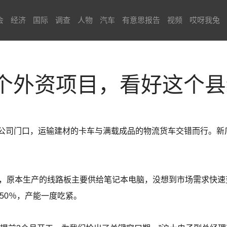
会
经济
国际
调查
人物
汽车
有意思报告
视频
哎呀我兔
个外资项目，看好这个
公司门口，运输建材的卡车与满载成品的物流货车交错而行。新
业，原本生产的线路板主要供给笔记本电脑，没想到市场需求快速
少50％，产能一度吃紧。